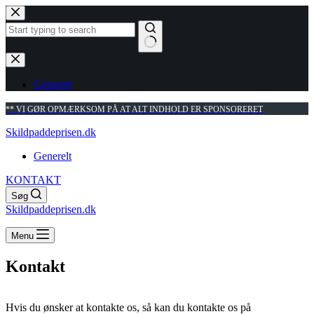
Fortsæt
til
indhold
Ingen
resultater
Generelt
** VI GØR OPMÆRKSOM PÅ AT ALT INDHOLD ER SPONSORERET
Skildpaddeprisen.dk
Generelt
KONTAKT
Søg
Skildpaddeprisen.dk
Menu
Kontakt
Hvis du ønsker at kontakte os, så kan du kontakte os på