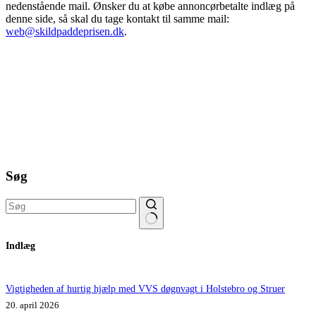
nedenstående mail. Ønsker du at købe annoncørbetalte indlæg på
denne side, så skal du tage kontakt til samme mail:
web@skildpaddeprisen.dk
.
Søg
Ingen
Indlæg
resultater
Vigtigheden af hurtig hjælp med VVS døgnvagt i Holstebro og Struer
20. april 2026