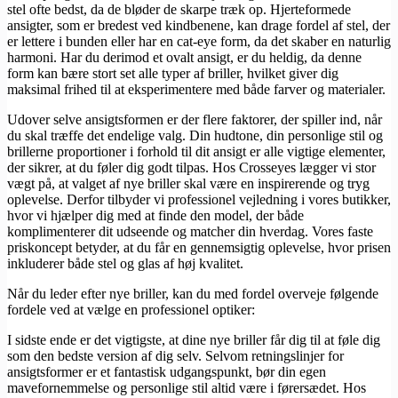
stel ofte bedst, da de bløder de skarpe træk op. Hjerteformede
ansigter, som er bredest ved kindbenene, kan drage fordel af stel, der
er lettere i bunden eller har en cat-eye form, da det skaber en naturlig
harmoni. Har du derimod et ovalt ansigt, er du heldig, da denne
form kan bære stort set alle typer af briller, hvilket giver dig
maksimal frihed til at eksperimentere med både farver og materialer.
Udover selve ansigtsformen er der flere faktorer, der spiller ind, når
du skal træffe det endelige valg. Din hudtone, din personlige stil og
brillerne proportioner i forhold til dit ansigt er alle vigtige elementer,
der sikrer, at du føler dig godt tilpas. Hos Crosseyes lægger vi stor
vægt på, at valget af nye briller skal være en inspirerende og tryg
oplevelse. Derfor tilbyder vi professionel vejledning i vores butikker,
hvor vi hjælper dig med at finde den model, der både
komplimenterer dit udseende og matcher din hverdag. Vores faste
priskoncept betyder, at du får en gennemsigtig oplevelse, hvor prisen
inkluderer både stel og glas af høj kvalitet.
Når du leder efter nye briller, kan du med fordel overveje følgende
fordele ved at vælge en professionel optiker:
I sidste ende er det vigtigste, at dine nye briller får dig til at føle dig
som den bedste version af dig selv. Selvom retningslinjer for
ansigtsformer er et fantastisk udgangspunkt, bør din egen
mavefornemmelse og personlige stil altid være i førersædet. Hos