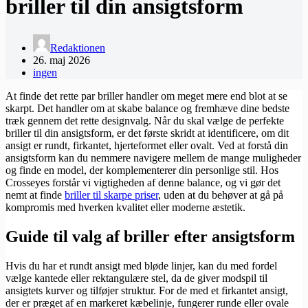
briller til din ansigtsform
Redaktionen
26. maj 2026
ingen
At finde det rette par briller handler om meget mere end blot at se
skarpt. Det handler om at skabe balance og fremhæve dine bedste
træk gennem det rette designvalg. Når du skal vælge de perfekte
briller til din ansigtsform, er det første skridt at identificere, om dit
ansigt er rundt, firkantet, hjerteformet eller ovalt. Ved at forstå din
ansigtsform kan du nemmere navigere mellem de mange muligheder
og finde en model, der komplementerer din personlige stil. Hos
Crosseyes forstår vi vigtigheden af denne balance, og vi gør det
nemt at finde
briller til skarpe priser
, uden at du behøver at gå på
kompromis med hverken kvalitet eller moderne æstetik.
Guide til valg af briller efter ansigtsform
Hvis du har et rundt ansigt med bløde linjer, kan du med fordel
vælge kantede eller rektangulære stel, da de giver modspil til
ansigtets kurver og tilføjer struktur. For de med et firkantet ansigt,
der er præget af en markeret kæbelinje, fungerer runde eller ovale